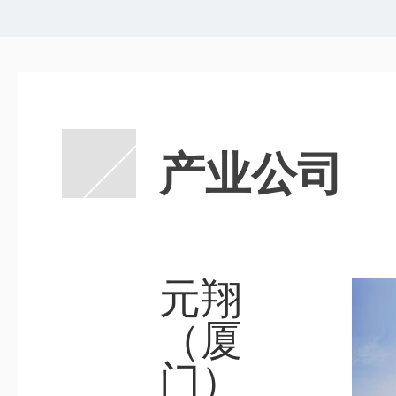
产业公司
元翔
（厦
门）